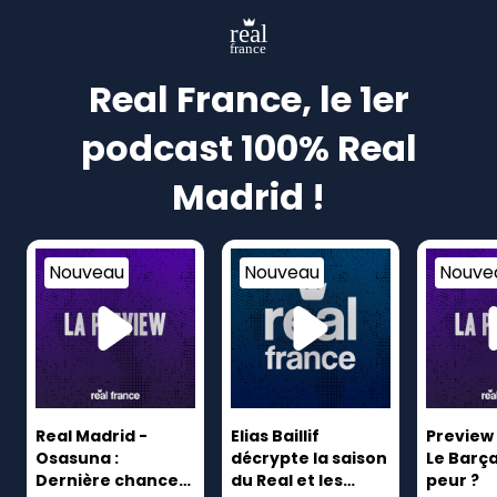
real
france
Real France, le 1er
podcast 100% Real
Madrid !
Nouveau
Nouveau
Nouve
Real Madrid -
Elias Baillif
Preview 
Osasuna :
décrypte la saison
Le Barça 
Dernière chance
du Real et les
peur ?