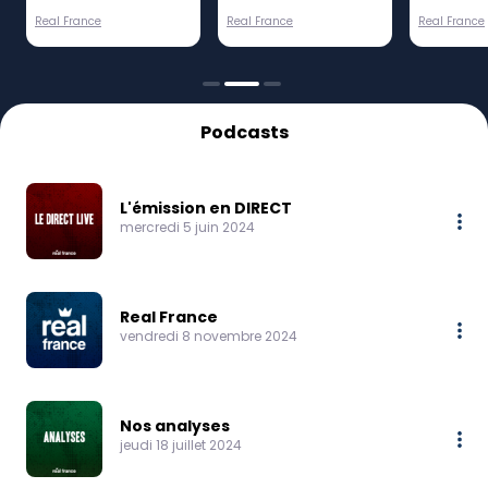
avec les grandes
débuts de Mbappé
Real France
Real France
Real France
décisions
Podcasts
L'émission en DIRECT
mercredi 5 juin 2024
Real France
vendredi 8 novembre 2024
Nos analyses
jeudi 18 juillet 2024