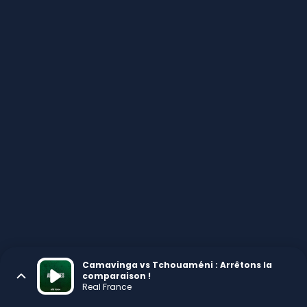
Camavinga vs Tchouaméni : Arrêtons la
comparaison !
Real France