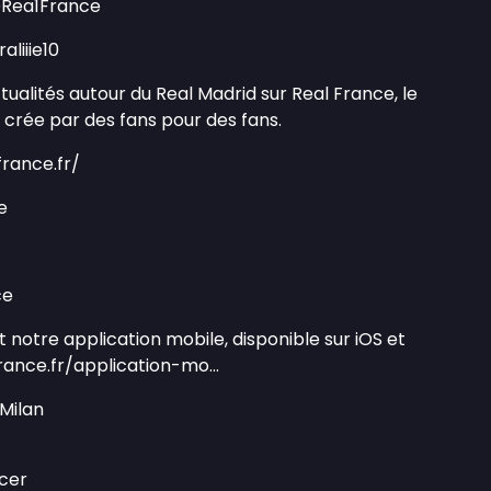
 @Rea1France
aliiie10
tualités autour du Real Madrid sur Real France, le
 crée par des fans pour des fans.
-france.fr/
ce
nce
notre application mobile, disponible sur iOS et
france.fr/application-mo...
Milan
ccer